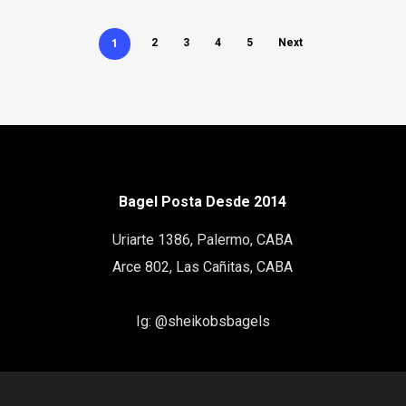
1
2
3
4
5
Next
Bagel Posta Desde 2014
Uriarte 1386, Palermo, CABA
Arce 802, Las Cañitas, CABA
Ig:
@sheikobsbagels