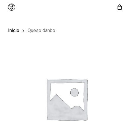
Skip
to
main
Inicio
Queso danbo
content